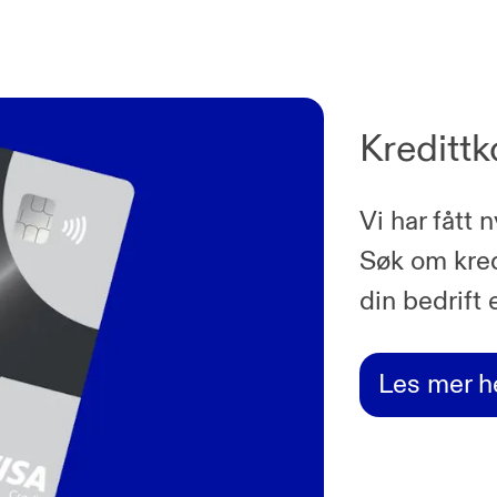
Kredittk
Vi har fått 
Søk om kredi
din bedrift e
Les mer h