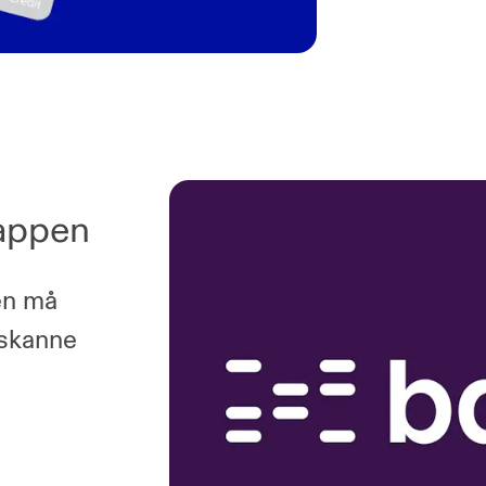
-appen
en må
 skanne