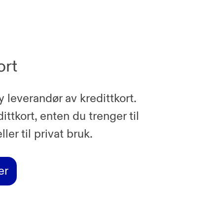
ort
ny leverandør av kredittkort.
ttkort, enten du trenger til
ller til privat bruk.
er