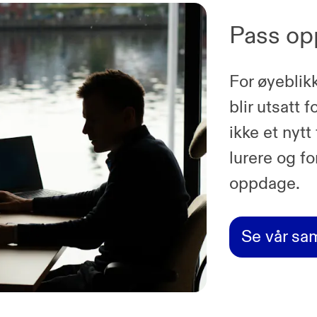
Pass opp
For øyeblik
blir utsatt 
ikke et nyt
lurere og f
oppdage.
Se vår sam