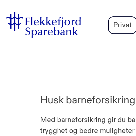
Flekkefjord
Vi
Gå til sideinnhold
Sparebank
er
Privat
Miljøfyrtårn-
sertifisert!
Husk barneforsikring
Med barneforsikring gir du ba
trygghet og bedre muligheter