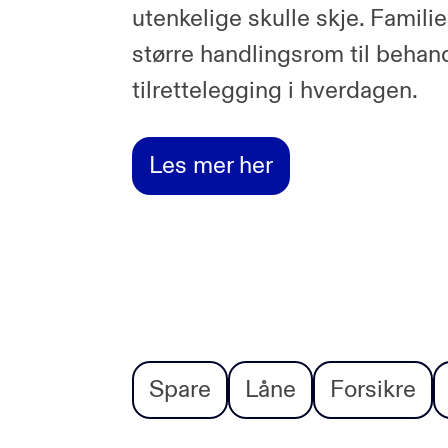
utenkelige skulle skje. Familie
større handlingsrom til behan
tilrettelegging i hverdagen.
Les mer her
Spare
Låne
Forsikre