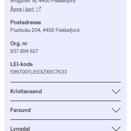
Brogaten 18, 4400 Flekkefjord
Åpne i kart
Postadresse
Postboks 204, 4402 Flekkefjord
Org. nr
937 894 627
LEI-kode
5967007LIEEXZX6C7K33
Kristiansand
Farsund
Lyngdal