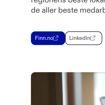
de aller beste medar
Finn.no
LinkedIn