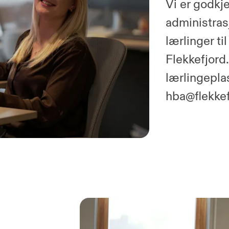
Vi er godkje
administras
lærlinger ti
Flekkefjord
lærlingepla
hba@flekke