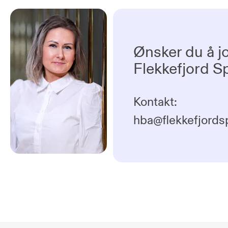
Ønsker du å j
Flekkefjord 
Kontakt:
hba@flekkefjords