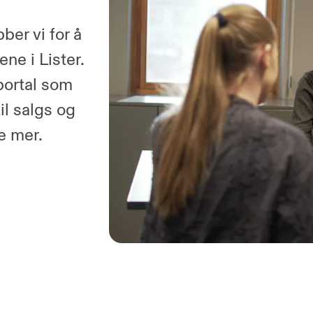
er vi for å
ne i Lister.
 portal som
til salgs og
e mer.