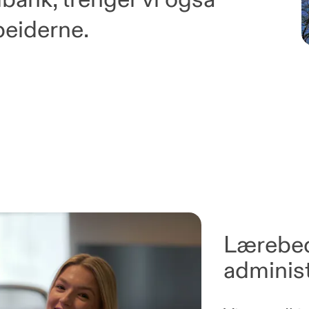
beiderne.
Lærebedr
adminis