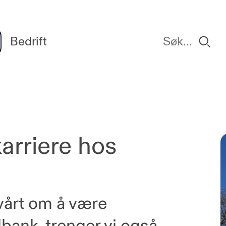
Bedrift
arriere hos
 vårt om å være
bank, trenger vi også