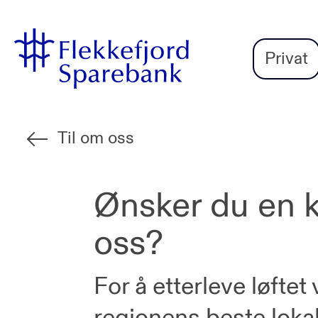
Flekkefjord
Vi
Gå til sideinnhold
Sparebank
er
Privat
Miljøfyrtårn-
sertifisert!
Til om oss
Ønsker du en k
oss?
For å etterleve løftet
regionens beste lokal