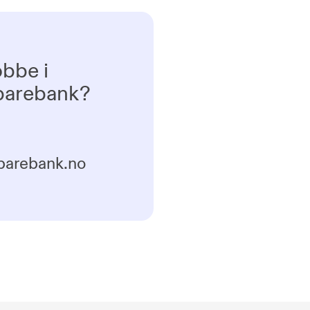
obbe i
Sparebank?
parebank.no