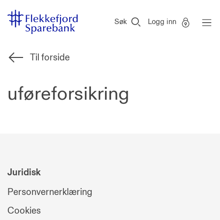
Flekkefjord
Vi
Gå til sideinnhold
Sparebank
er
Søk
Logg inn
Miljøfyrtårn-
sertifisert!
Til forside
uføreforsikring
Juridisk
Personvernerklæring
Cookies