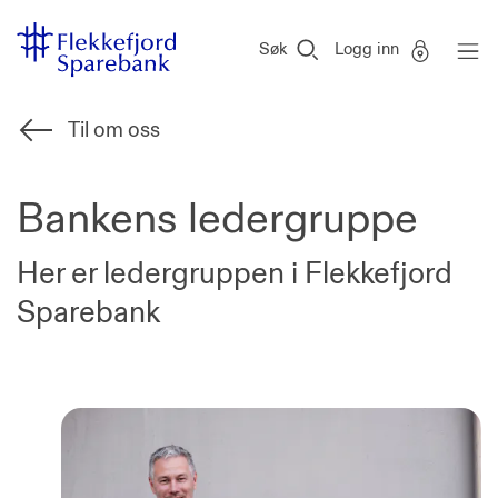
Flekkefjord
Vi
Gå til sideinnhold
Sparebank
er
Søk
Logg inn
Miljøfyrtårn-
sertifisert!
Til om oss
Bankens ledergruppe
Her er ledergruppen i Flekkefjord
Sparebank