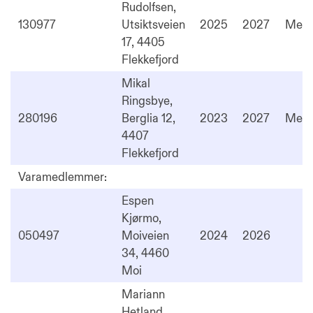
Rudolfsen,
130977
Utsiktsveien
2025
2027
Med
17, 4405
Flekkefjord
Mikal
Ringsbye,
280196
Berglia 12,
2023
2027
Med
4407
Flekkefjord
Varamedlemmer:
Espen
Kjørmo,
050497
Moiveien
2024
2026
34, 4460
Moi
Mariann
Hetland,