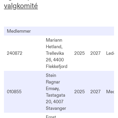
valgkomité
Medlemmer
Mariann
Hetland,
240872
Trellevika
2025
2027
Leder
26, 4400
Flekkefjord
Stein
Ragnar
Emsøy,
010855
2025
2027
Medl
Tastagata
20, 4007
Stavanger
Ernst