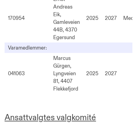
Andreas
Eik,
170954
2025
2027
Medl
Gamleveien
44B, 4370
Egersund
Varamedlemmer:
Marcus
Gürgen,
041063
Lyngveien
2025
2027
81, 4407
Flekkefjord
Ansattvalgtes valgkomité