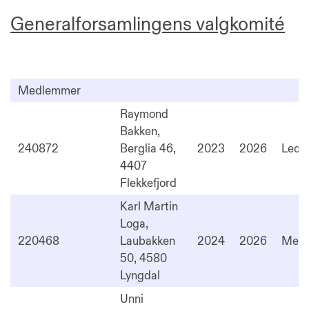
Generalforsamlingens valgkomité
Medlemmer
Raymond
Bakken,
240872
Berglia 46,
2023
2026
Lede
4407
Flekkefjord
Karl Martin
Loga,
220468
Laubakken
2024
2026
Med
50, 4580
Lyngdal
Unni