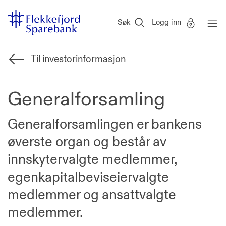
Flekkefjord
Vi
Gå til sideinnhold
Sparebank
er
Søk
Logg inn
Miljøfyrtårn-
sertifisert!
Til investorinformasjon
Generalforsamling
Generalforsamlingen er bankens
øverste organ og består av
innskytervalgte medlemmer,
egenkapitalbeviseiervalgte
medlemmer og ansattvalgte
medlemmer.