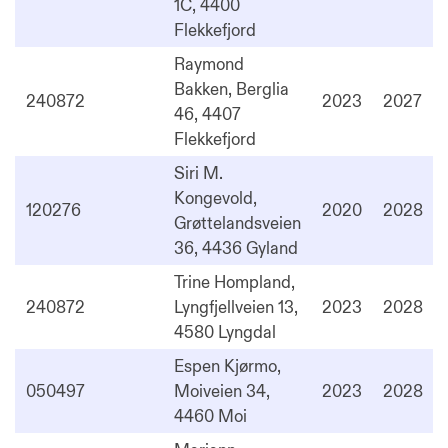
1C, 4400
Flekkefjord
Raymond
Bakken, Berglia
240872
2023
2027
46, 4407
Flekkefjord
Siri M.
Kongevold,
120276
2020
2028
Grøttelandsveien
36, 4436 Gyland
Trine Hompland,
240872
Lyngfjellveien 13,
2023
2028
4580 Lyngdal
Espen Kjørmo,
050497
Moiveien 34,
2023
2028
4460 Moi