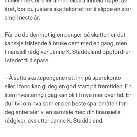
utleieinntekter eller annen ekstra inntekt i løpet av
året, bør du justere skattekortet for å slippe en stor
smell neste år.
Får du du derimot igjen penger på skatten er det
kanskje fristende å bruke dem med en gang, men
finansiell rådgiver Janne K. Staddeland oppfordrer
i stedet til å spare.
– Å sette skattepengene rett inn på sparekonto
eller i fond kan gi deg en god start på fremtiden. En
liten investering i dag kan bli til mye mer over tid. Er
du i tvil om hva som er den beste sparemåten for
deg anbefaler vi en samtale med din finansielle
rådgiver, avslutter Janne K. Staddeland.