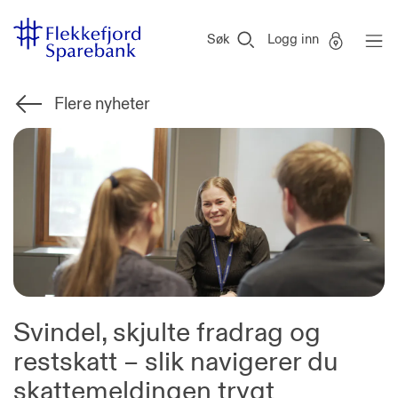
Flekkefjord
Vi
Gå til sideinnhold
Sparebank
er
Søk
Logg inn
Miljøfyrtårn-
sertifisert!
Flere nyheter
Svindel, skjulte fradrag og
restskatt – slik navigerer du
skattemeldingen trygt