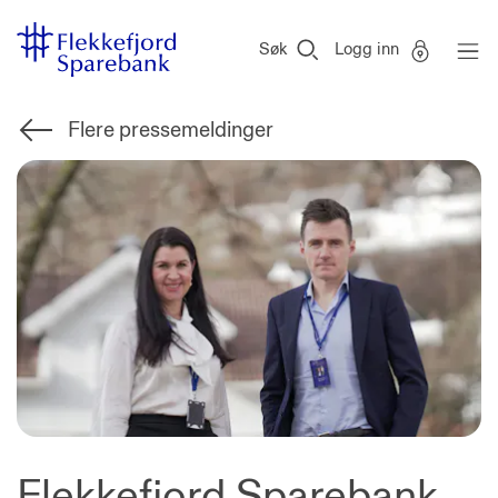
Flekkefjord
Vi
Gå til sideinnhold
Sparebank
er
Søk
Logg inn
Miljøfyrtårn-
sertifisert!
Flere pressemeldinger
Flekkefjord Sparebank