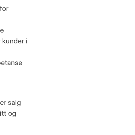
for
je
 kunder i
petanse
er salg
itt og