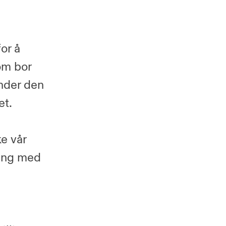
or å
om bor
under den
et.
ke vår
ring med