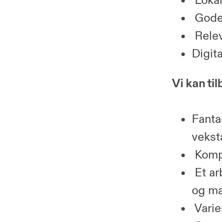
Lokal
Gode 
Relev
Digit
Vi kan til
Fanta
vekst
Kompe
Et ar
og ma
Varie