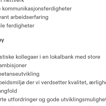
t nettverk
kommunikasjonsferdigheter
ant arbeidserfaring
ale ferdigheter
by
stiske kollegaer i en lokalbank med store
ambisjoner
tanseutvikling
beidsmiljø der vi verdsetter kvalitet, ærlig
ngfold
rte utfordringer og gode utviklingsmulighe