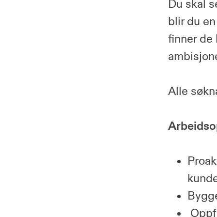
Du skal se
blir du e
finner de
ambisjone
Alle søkn
Arbeidso
Proak
kunde
Bygge
Oppfø