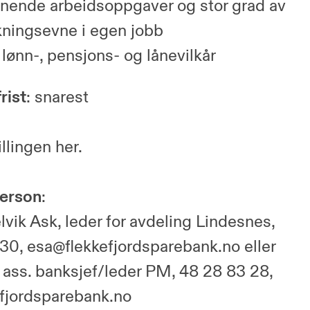
ende arbeidsoppgaver og stor grad av
kningsevne i egen jobb
lønn-, pensjons- og lånevilkår
rist
: snarest
llingen her.
erson
:
lvik Ask, leder for avdeling Lindesnes,
 30,
esa@flekkefjordsparebank.no
eller
, ass. banksjef/leder PM, 48 28 83 28,
efjordsparebank.no