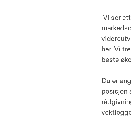
Vi ser et
markedso
videreutv
her. Vi t
beste øko
Du er enga
posisjon 
rådgivnin
vektlegge