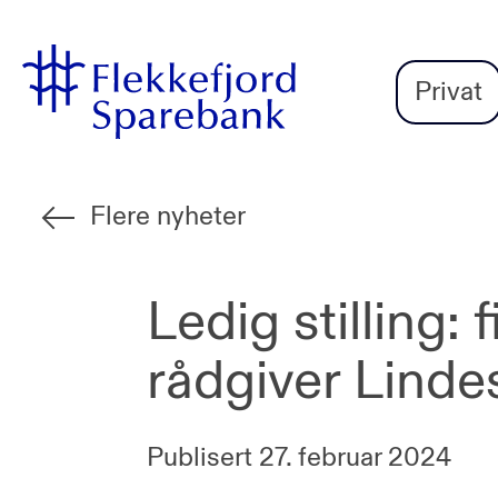
Flekkefjord
Vi
Gå til sideinnhold
Sparebank
er
Privat
Miljøfyrtårn-
sertifisert!
Flere nyheter
Ledig stilling: f
rådgiver Linde
Publisert
27. februar 2024