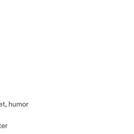
het, humor
ter