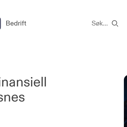
Bedrift
inansiell
snes