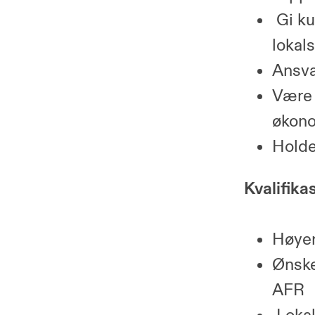
Gi ku
lokal
Ansva
Være 
økono
Holde
Kvalifika
Høyer
Ønske
AFR