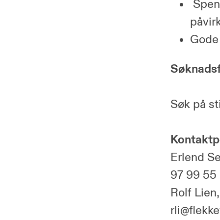
Spenn
påvir
Gode 
Søknadsf
Søk på sti
Kontaktp
Erlend Se
97 99 55
Rolf Lien
rli@flekk