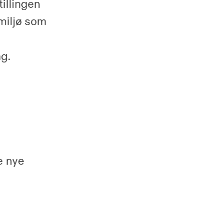
tillingen
smiljø som
ag.
e nye