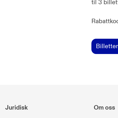
til 3 bille
Rabattko
Billette
Juridisk
Om oss