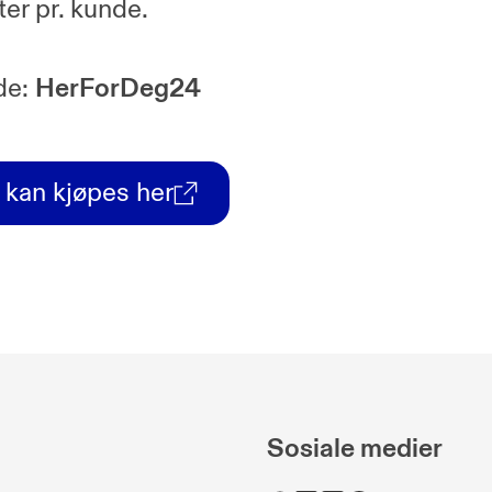
tter pr. kunde.
de:
HerForDeg24
r kan kjøpes her
Sosiale medier