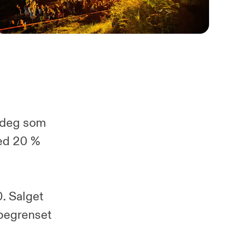
r deg som
med 20 %
0. Salget
 begrenset