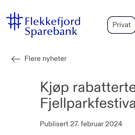
Flekkefjord
Vi
Gå til sideinnhold
Sparebank
er
Privat
Miljøfyrtårn-
sertifisert!
Flere nyheter
Kjøp rabatterte 
Fjellparkfesti
Publisert
27. februar 2024