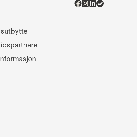
sutbytte
idspartnere
informasjon