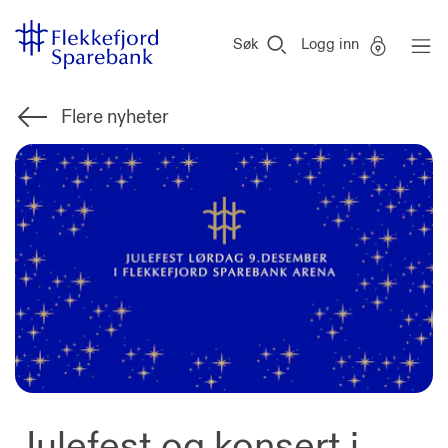
Flekkefjord
Vi
Gå til sideinnhold
Sparebank
er
Søk
Logg inn
Miljøfyrtårn-
sertifisert!
Flere nyheter
Julefest og konsert i