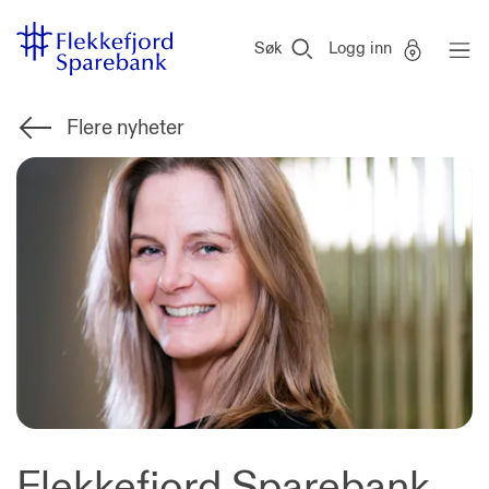
Flekkefjord
Vi
Gå til sideinnhold
Sparebank
er
Søk
Logg inn
Miljøfyrtårn-
sertifisert!
Flere nyheter
Flekkefjord Sparebank