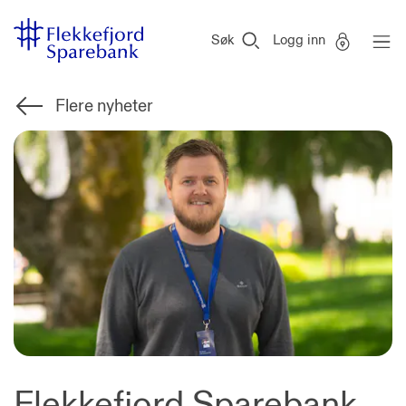
Flekkefjord
Vi
Gå til sideinnhold
Sparebank
er
Søk
Logg inn
Miljøfyrtårn-
sertifisert!
Flere nyheter
Flekkefjord Sparebank