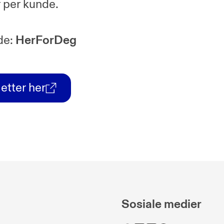
r per kunde.
de:
HerForDeg
letter her
Sosiale medier