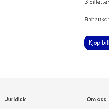
3 billette
Rabattko
Kjøp bil
Juridisk
Om oss