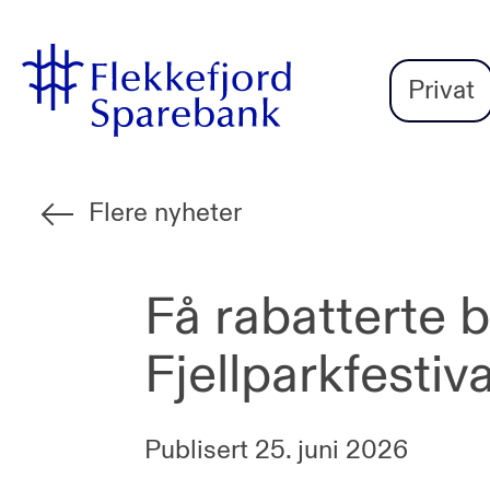
Flekkefjord
Vi
Gå til sideinnhold
Sparebank
er
Privat
Miljøfyrtårn-
sertifisert!
Flere nyheter
Få rabatterte bil
Fjellparkfestiv
Publisert
25. juni 2026