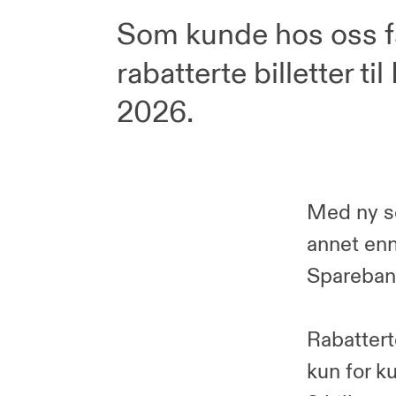
Som kunde hos oss får
rabatterte billetter ti
2026.
Med ny s
annet enn
Sparebank
Rabatterte
kun for k