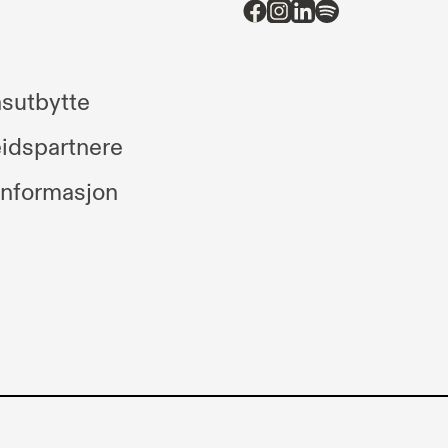
sutbytte
idspartnere
informasjon