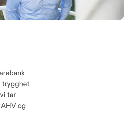
parebank
 trygghet
vi tar
or AHV og