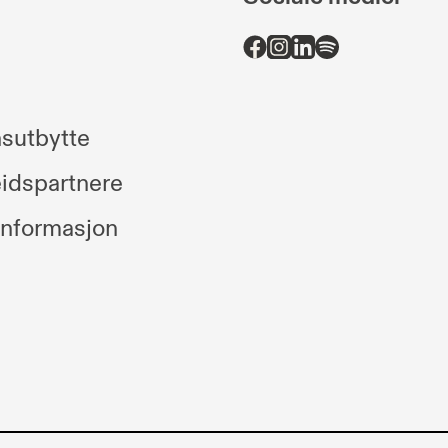
sutbytte
idspartnere
informasjon