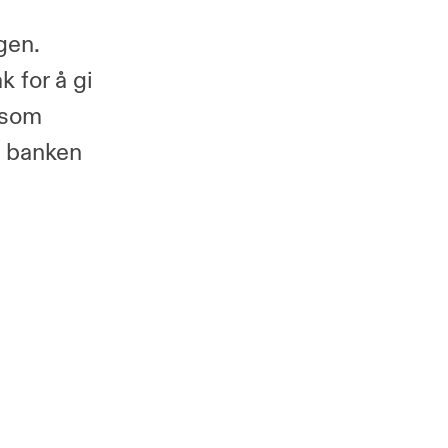
gen.
 for å gi
 som
e banken