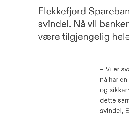
Flekkefjord Sparebank
svindel. Nå vil banke
være tilgjengelig hel
– Vi er s
nå har e
og sikkerh
dette sam
svindel, 