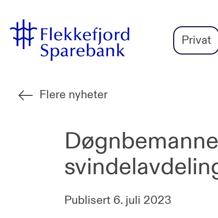
Flekkefjord
Vi
Gå til sideinnhold
Sparebank
er
Privat
Miljøfyrtårn-
sertifisert!
Flere nyheter
Døgnbemanne
svindelavdelin
Publisert
6. juli 2023