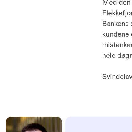
Med den ø
Flekkefjo
Bankens s
kundene e
mistenker
hele døgn
Svindelav