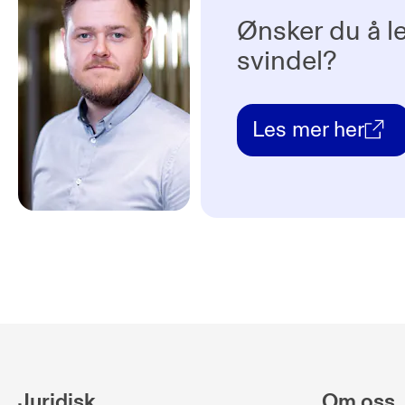
Ønsker du å l
svindel?
Les mer her
Juridisk
Om oss