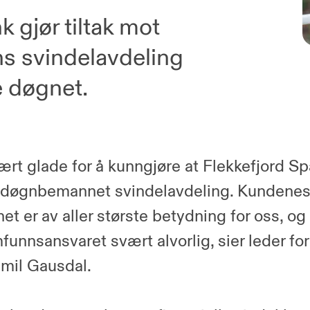
 gjør tiltak mot
ns svindelavdeling
e døgnet.
vært glade for å kunngjøre at Flekkefjord S
n døgnbemannet svindelavdeling. Kundenes
et er av aller største betydning for oss, og 
funnsansvaret svært alvorlig, sier leder f
Emil Gausdal.