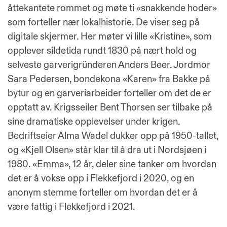
åttekantete rommet og møte ti «snakkende hoder»
som forteller nær lokalhistorie. De viser seg på
digitale skjermer. Her møter vi lille «Kristine», som
opplever sildetida rundt 1830 på nært hold og
selveste garverigründeren Anders Beer. Jordmor
Sara Pedersen, bondekona «Karen» fra Bakke på
bytur og en garveriarbeider forteller om det de er
opptatt av. Krigsseiler Bent Thorsen ser tilbake på
sine dramatiske opplevelser under krigen.
Bedriftseier Alma Wadel dukker opp på 1950-tallet,
og «Kjell Olsen» står klar til å dra ut i Nordsjøen i
1980. «Emma», 12 år, deler sine tanker om hvordan
det er å vokse opp i Flekkefjord i 2020, og en
anonym stemme forteller om hvordan det er å
være fattig i Flekkefjord i 2021.