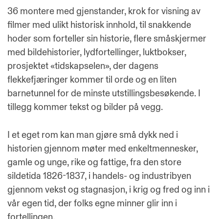
36 montere med gjenstander, krok for visning av
filmer med ulikt historisk innhold, til snakkende
hoder som forteller sin historie, flere småskjermer
med bildehistorier, lydfortellinger, luktbokser,
prosjektet «tidskapselen», der dagens
flekkefjæringer kommer til orde og en liten
barnetunnel for de minste utstillingsbesøkende. I
tillegg kommer tekst og bilder på vegg.
I et eget rom kan man gjøre små dykk ned i
historien gjennom møter med enkeltmennesker,
gamle og unge, rike og fattige, fra den store
sildetida 1826-1837, i handels- og industribyen
gjennom vekst og stagnasjon, i krig og fred og inn i
vår egen tid, der folks egne minner glir inn i
fortellingen.