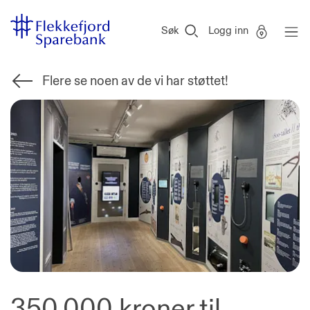
Flekkefjord
Vi
Gå til sideinnhold
Sparebank
er
Søk
Logg inn
Miljøfyrtårn-
sertifisert!
Flere se noen av de vi har støttet!
350.000 kroner til