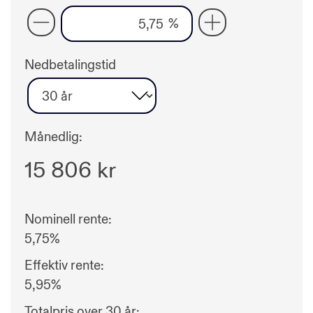
%
Nedbetalingstid
Månedlig:
15 806
kr
Nominell rente:
5,75
%
Effektiv rente:
5,95
%
Totalpris over
30
år: