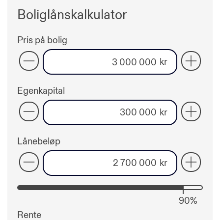
Boliglånskalkulator
Reduser
Reduser
Reduser
Reduser
Øk
Øk
Øk
Øk
Pris på bolig
pris
egenkapital
lånebeløp
rente
rente
pris
egenkap
lånebe
kr
på
på
bolig
bolig
Egenkapital
kr
Lånebeløp
kr
90%
Rente