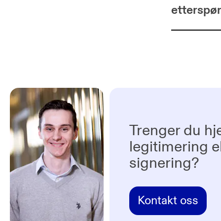
etterspø
Trenger du hj
legitimering el
signering?
Kontakt oss