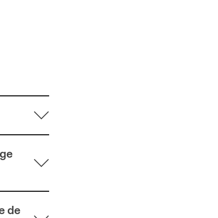
ige
e de