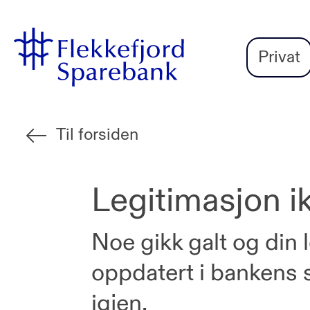
Flekkefjord
Vi
Gå til sideinnhold
Sparebank
er
Privat
Miljøfyrtårn-
sertifisert!
Til forsiden
Legitimasjon ik
Noe gikk galt og din 
oppdatert i bankens 
igjen.