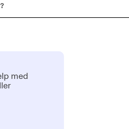
r?
elp med
ler