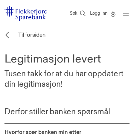
Flekkefjord
Vi
Gå til sideinnhold
Sparebank
er
Søk
Logg inn
Miljøfyrtårn-
sertifisert!
Til forsiden
Legitimasjon levert
Tusen takk for at du har oppdatert
din legitimasjon!
Derfor stiller banken spørsmål
Hvorfor spør banken min etter