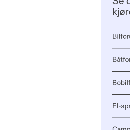
Se 
kjør
Bilfor
Båtfo
Bobil
El-sp
Campi