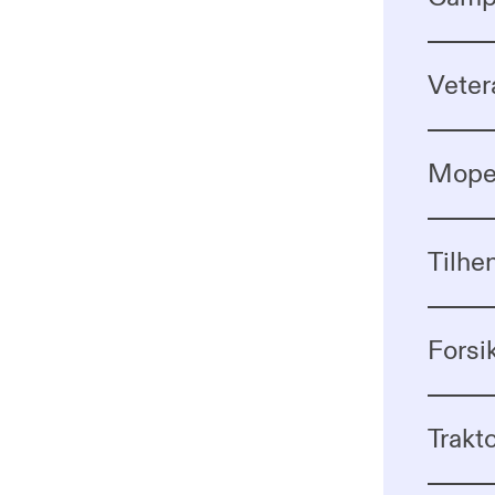
Veter
Moped
Tilhe
Forsik
Trakto