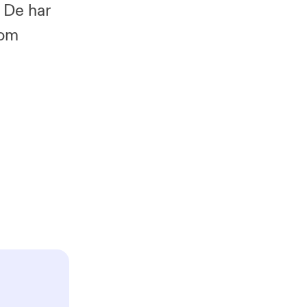
. De har
 om