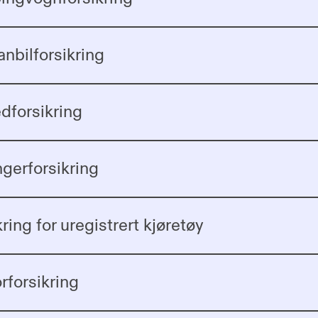
anbilforsikring
forsikring
ngerforsikring
ring for uregistrert kjøretøy
rforsikring