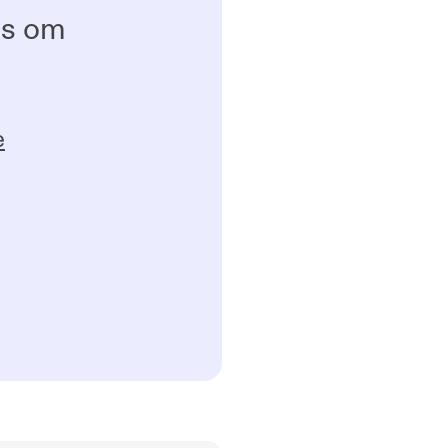
ss om
e