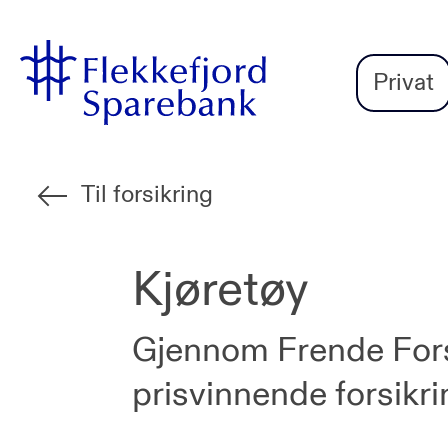
Flekkefjord
Vi
Gå til sideinnhold
Sparebank
er
Privat
Miljøfyrtårn-
sertifisert!
Til forsikring
Kjøretøy
Gjennom Frende Fors
prisvinnende forsikrin