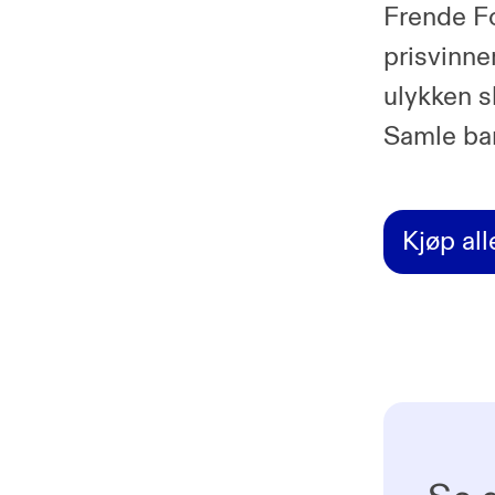
Frende Fo
prisvinne
ulykken s
Samle ban
Kjøp all