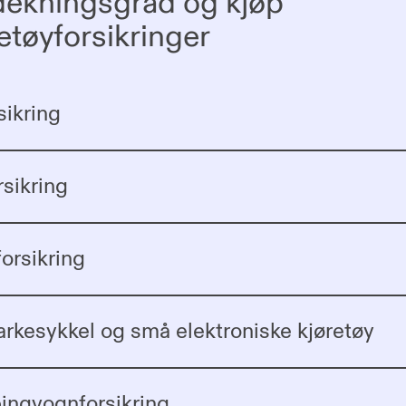
dekningsgrad og kjøp
etøyforsikringer
sikring
rsikring
forsikring
arkesykkel og små elektroniske kjøretøy
ngvognforsikring