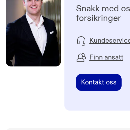
Snakk med o
forsikringer
Kundeservic
Finn ansatt
Kontakt oss