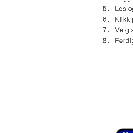
Les o
Klikk
Velg 
Ferdi