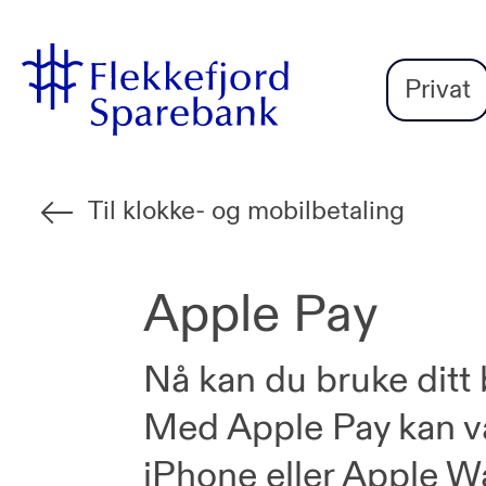
Flekkefjord
Vi
Gå til sideinnhold
Sparebank
er
Privat
Miljøfyrtårn-
sertifisert!
Til klokke- og mobilbetaling
Apple Pay
Nå kan du bruke ditt 
Med Apple Pay kan v
iPhone eller Apple W