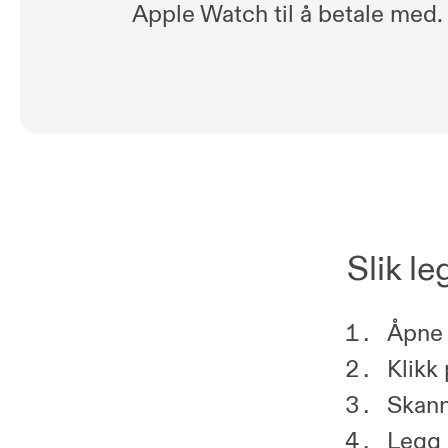
Apple Watch til å betale med.
Slik le
Åpne 
Klikk 
Skann 
Legg 