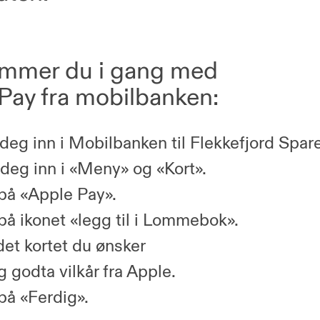
ommer du i gang med
Pay fra mobilbanken:
deg inn i Mobilbanken til Flekkefjord Spar
 deg inn i «Meny» og «Kort».
 på «Apple Pay».
 på ikonet «legg til i Lommebok».
det kortet du ønsker
g godta vilkår fra Apple.
 på «Ferdig».