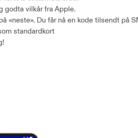
g godta vilkår fra Apple.
 på «neste». Du får nå en kode tilsendt på 
som standardkort
g!