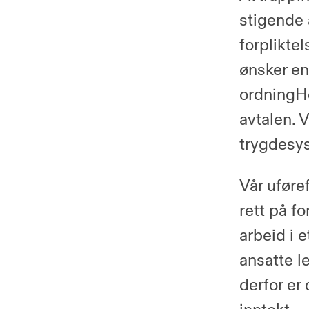
stigende 
forplikte
ønsker en
ordningHo
avtalen. 
trygdesy
Vår uføre
rett på fo
arbeid i e
ansatte le
derfor er