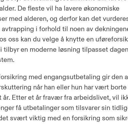
alder. De fleste vil ha lavere økonomiske
lser med alderen, og derfor kan det vurder
 avtrapping i forhold til noen av dekningene
s oss kan du velge å knytte en uføreforsikr
Vi tilbyr en moderne løsning tilpasset dage
stem.
forsikring med engangsutbetaling gir den 
rskuttering når han eller hun har vært borte 
t år. Etter et år fravær fra arbeidslivet, vil i
nger få utbetalinger som tilsvarer sin tidlig
 det svært viktig med en forsikring som sikr