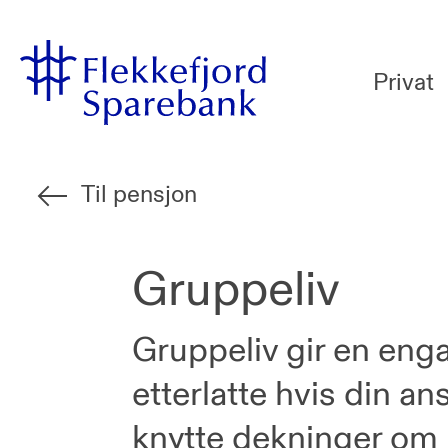
Flekkefjord
Vi
Gå til sideinnhold
Sparebank
er
Privat
Miljøfyrtårn-
sertifisert!
Til pensjon
Gruppeliv
Gruppeliv gir en enga
etterlatte hvis din a
knytte dekninger om u