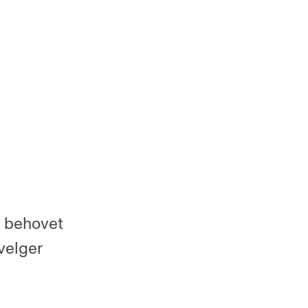
t behovet
 velger