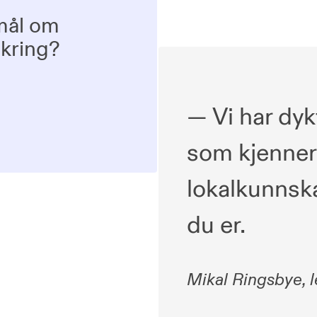
mål om
ikring?
— Vi har dyk
som kjenner 
lokalkunnsk
du er.
Mikal Ringsbye, 