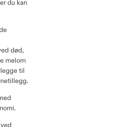
ger du kan
ode
 ved død,
lge melom
legge til
netillegg.
 med
onomi.
 ved