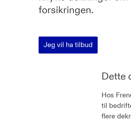
forsikringen.
Jeg vil ha tilbud
Dette 
Hos Frend
til bedrif
flere dek