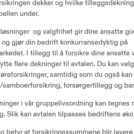
rsikringen dekker og hvilke tilleggsdeknin
abellen under.
 løsninger og valgfrihet gir dine ansatte g
 og gjør din bedrift konkurransedyktig på
kedet. I tillegg til å forsikre dine ansatte
ytte flere dekninger til avtalen. Du kan ve
uføreforsikringer, samtidig som du også kan 
-/samboerforsikring, forsørgertillegg og bar
ninger i vår gruppelivsordning kan tegnes
g. Slik kan avtalen tilpasses bedriftens øk
g betyr at forsikringsssummene blir lavere