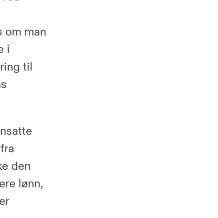
es om man
 i
ing til
ns
ansatte
fra
kke den
ere lønn,
er