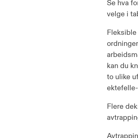
Se hva fo
velge i t
Fleksible
ordninger
arbeidsmar
kan du kn
to ulike 
ektefelle
Flere dek
avtrappin
Avtrappin