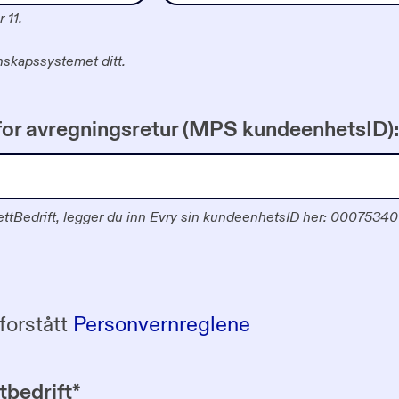
r 11.
nskapssystemet ditt.
for avregningsretur (MPS kundeenhetsID):
NettBedrift, legger du inn Evry sin kundeenhetsID her: 00075340
 forstått
Personvernreglene
tbedrift
*