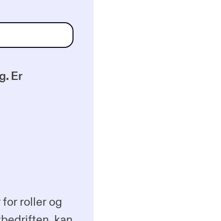
g. Er
for roller og
ttbedriften, kan