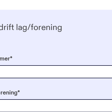
drift lag/forening
mmer
*
orening
*