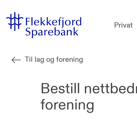
Flekkefjord
Vi
Gå til sideinnhold
Sparebank
er
Privat
Miljøfyrtårn-
sertifisert!
Til lag og forening
Bestill nettbedr
forening