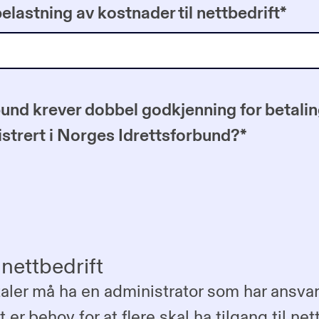
lastning av kostnader til nettbedrift
*
und krever dobbel godkjenning for betalin
istrert i Norges Idrettsforbund?
*
 nettbedrift
taler må ha en administrator som har ansvar 
t er behov for at flere skal ha tilgang til ne