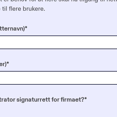
til flere brukere.
tternavn)
*
er)
*
rator signaturrett for firmaet?
*