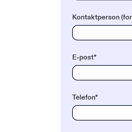
Kontaktperson (for
E-post
*
Telefon
*